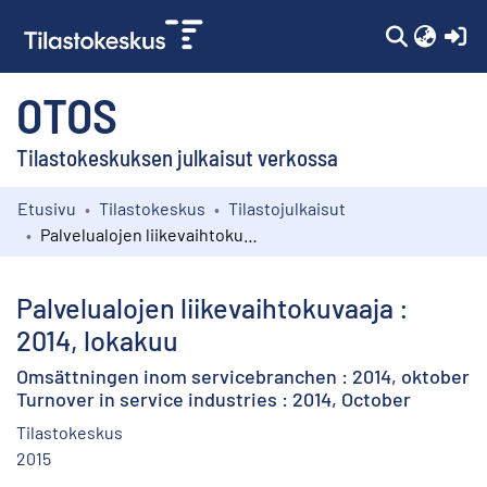
(c
OTOS
Tilastokeskuksen julkaisut verkossa
Etusivu
Tilastokeskus
Tilastojulkaisut
Kokoelmat
Palvelualojen liikevaihtokuvaaja : 2014, lokakuu
Selaa
Palvelualojen liikevaihtokuvaaja :
2014, lokakuu
Omsättningen inom servicebranchen : 2014, oktober
Turnover in service industries : 2014, October
Tilastokeskus
2015