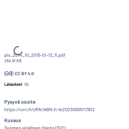
Ladataan...
plv_2014_10_2015-01-13_fi.pdf
264.91 KB
CC BY 4.0
Lataukset
55
Pysyvä osoite
https://urn.fi/URN:NBN:fi-fe20230905117812
Kuvaus
Suomen virallinen tilasto (SVT)