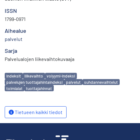
ISSN
1799-0971
Aihealue
palvelut
Sarja
Palvelualojen liikevaihtokuvaaja
Avainsanat
indeksit
liikevaihto
volyymi-indeksi
palvelujen tuottajahintaindeksi
palvelut
suhdannevaihtelut
toimialat
tuottajahinnat
Tietueen kaikki tiedot