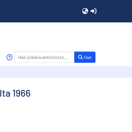
(current)
Hae
lta 1966