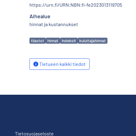
https://urn.fi/URN:NBN:fi-fe2023013119705
Aihealue
hinnat ja kustannukset
Avainsanat
tilastot
hinnat
indeksit
kuluttajahinnat
Tietueen kaikki tiedot
Tietosuojaseloste