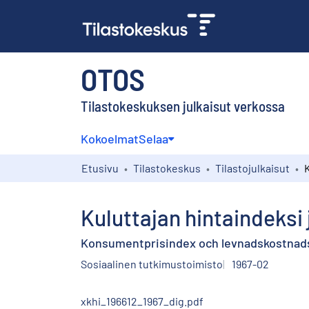
OTOS
Tilastokeskuksen julkaisut verkossa
Kokoelmat
Selaa
Etusivu
Tilastokeskus
Tilastojulkaisut
Kuluttajan hintaindeksi
Konsumentprisindex och levnadskostnads
Sosiaalinen tutkimustoimisto
1967-02
xkhi_196612_1967_dig.pdf