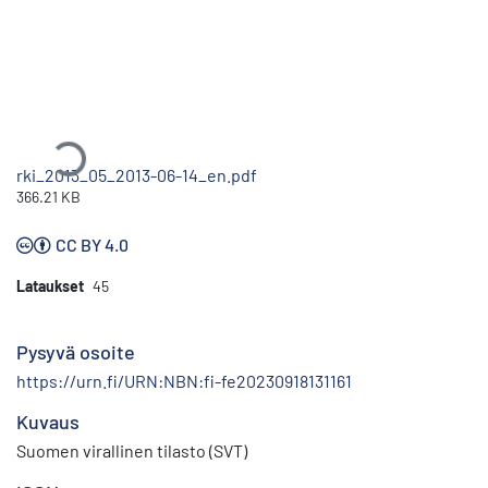
Ladataan...
rki_2013_05_2013-06-14_en.pdf
366.21 KB
CC BY 4.0
Lataukset
45
Pysyvä osoite
https://urn.fi/URN:NBN:fi-fe20230918131161
Kuvaus
Suomen virallinen tilasto (SVT)