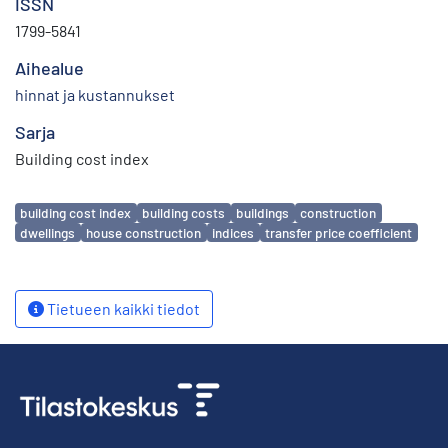
ISSN
1799-5841
Aihealue
hinnat ja kustannukset
Sarja
Building cost index
Avainsanat
building cost index
building costs
buildings
construction
dwellings
house construction
indices
transfer price coefficient
Tietueen kaikki tiedot