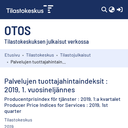
(c
OTOS
Tilastokeskuksen julkaisut verkossa
Etusivu
Tilastokeskus
Tilastojulkaisut
Kokoelmat
Palvelujen tuottajahintaindeksit : 2019, 1. vuosineljännes
Selaa
Palvelujen tuottajahintaindeksit :
2019, 1. vuosineljännes
Producentprisindex för tjänster : 2019, 1:a kvartalet
Producer Price Indices for Services : 2019, 1st
quarter
Tilastokeskus
2019