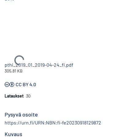
Ladataan...
pthi_2019_01_2019-04-24_fi.pdf
305.81 KB
CC BY 4.0
Lataukset
30
Pysyvä osoite
https://urn.fi/URN:NBN:fi-fe20230918129872
Kuvaus