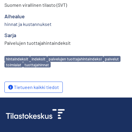
Suomen virallinen tilasto (SVT)
Aihealue
hinnat ja kustannukset
Sarja
Palvelujen tuottajahintaindeksit
Avainsanat
hintaindeksit
indeksit
palvelujen tuottajahintaindeksi
palvelut
toimialat
tuottajahinnat
Tietueen kaikki tiedot