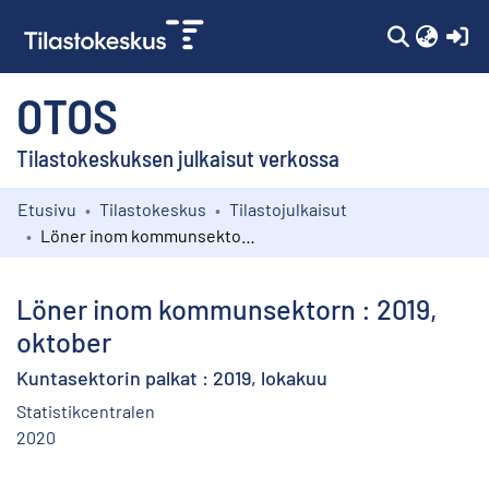
(c
OTOS
Tilastokeskuksen julkaisut verkossa
Etusivu
Tilastokeskus
Tilastojulkaisut
Kokoelmat
Löner inom kommunsektorn : 2019, oktober
Selaa
Löner inom kommunsektorn : 2019,
oktober
Kuntasektorin palkat : 2019, lokakuu
Statistikcentralen
2020