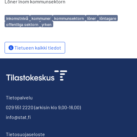
Löner inom kommunsektorn
Avainsanat
inkomstnivå
kommuner
kommunsektorn
löner
löntagare
offentliga sektorn
yrken
Tietueen kaikki tiedot
Tietopalvelu
029 551 2220
(arkisin klo 9.00-16.00)
info@stat.fi
Tietosuojaseloste