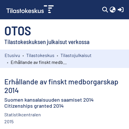
(c
OTOS
Tilastokeskuksen julkaisut verkossa
Etusivu
Tilastokeskus
Tilastojulkaisut
Kokoelmat
Erhållande av finskt medborgarskap 2014
Selaa
Erhållande av finskt medborgarskap
2014
Suomen kansalaisuuden saamiset 2014
Citizenships granted 2014
Statistikcentralen
2015