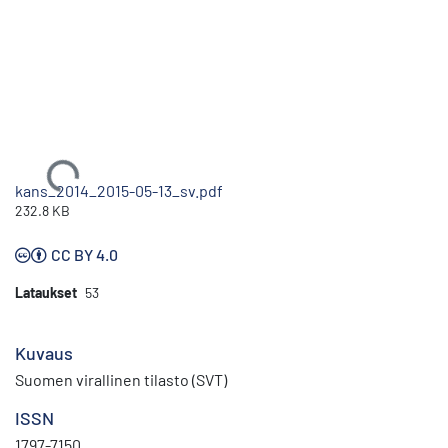
Ladataan...
kans_2014_2015-05-13_sv.pdf
232.8 KB
CC BY 4.0
Lataukset
53
Kuvaus
Suomen virallinen tilasto (SVT)
ISSN
1797-7150