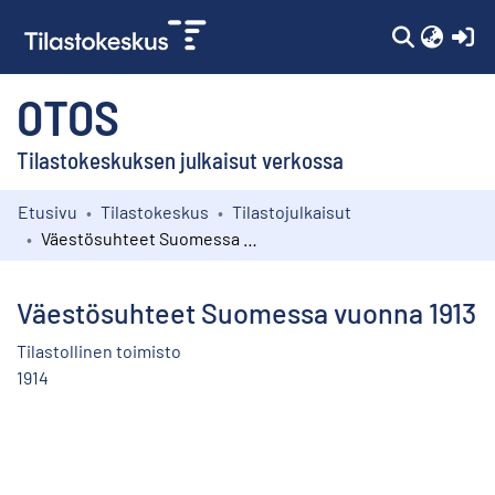
(c
OTOS
Tilastokeskuksen julkaisut verkossa
Etusivu
Tilastokeskus
Tilastojulkaisut
Kokoelmat
Väestösuhteet Suomessa vuonna 1913
Selaa
Väestösuhteet Suomessa vuonna 1913
Tilastollinen toimisto
1914