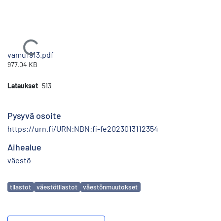
Ladataan...
vamu1913.pdf
977.04 KB
Lataukset
513
Pysyvä osoite
https://urn.fi/URN:NBN:fi-fe2023013112354
Aihealue
väestö
Avainsanat
tilastot
väestötilastot
väestönmuutokset