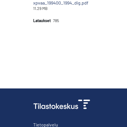
xpvaa_199400_1994_dig.pdf
11.29 MB
Lataukset
785
Tietopalvelu