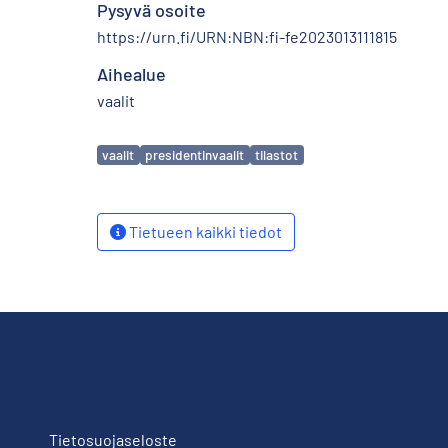
Pysyvä osoite
https://urn.fi/URN:NBN:fi-fe2023013111815
Aihealue
vaalit
Avainsanat
vaalit
presidentinvaalit
tilastot
Tietueen kaikki tiedot
Tietosuojaseloste