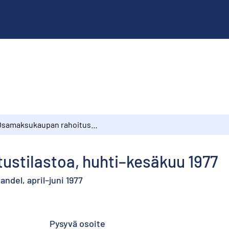
Osamaksukaupan rahoitustilastoa, huhti–kesäkuu 1977
stilastoa, huhti–kesäkuu 1977
ndel, april–juni 1977
Pysyvä osoite