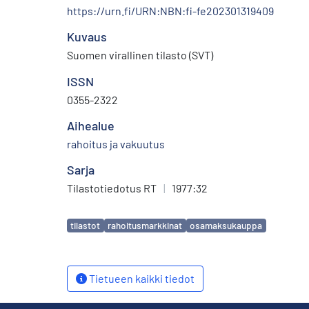
https://urn.fi/URN:NBN:fi-fe202301319409
Kuvaus
Suomen virallinen tilasto (SVT)
ISSN
0355-2322
Aihealue
rahoitus ja vakuutus
Sarja
Tilastotiedotus RT
|
1977:32
Avainsanat
tilastot
rahoitusmarkkinat
osamaksukauppa
Tietueen kaikki tiedot