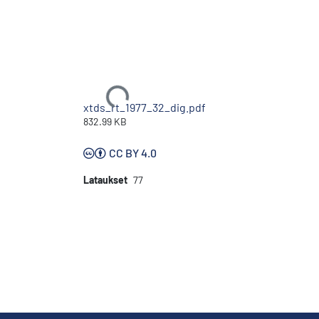
Ladataan...
xtds_rt_1977_32_dig.pdf
832.99 KB
CC BY 4.0
Lataukset
77