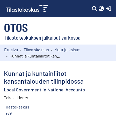
(c
OTOS
Tilastokeskuksen julkaisut verkossa
Etusivu
Tilastokeskus
Muut julkaisut
Kokoelmat
Kunnat ja kuntainliitot kansantalouden tilinpidossa
Selaa
Kunnat ja kuntainliitot
kansantalouden tilinpidossa
Local Government in National Accounts
Takala, Henry
Tilastokeskus
1989