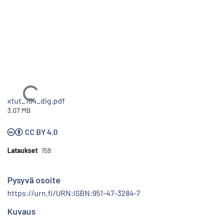
Ladataan...
xtut_164_dig.pdf
3.07 MB
CC BY 4.0
Lataukset
159
Pysyvä osoite
https://urn.fi/URN:ISBN:951-47-3284-7
Kuvaus