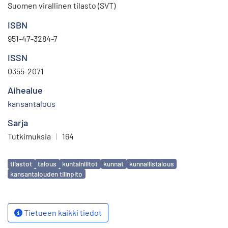
Suomen virallinen tilasto (SVT)
ISBN
951-47-3284-7
ISSN
0355-2071
Aihealue
kansantalous
Sarja
Tutkimuksia
|
164
Avainsanat
tilastot
talous
kuntainliitot
kunnat
kunnallistalous
kansantalouden tilinpito
Tietueen kaikki tiedot