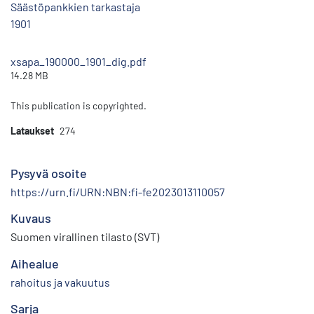
Säästöpankkien tarkastaja
1901
xsapa_190000_1901_dig.pdf
14.28 MB
This publication is copyrighted.
Lataukset
274
Pysyvä osoite
https://urn.fi/URN:NBN:fi-fe2023013110057
Kuvaus
Suomen virallinen tilasto (SVT)
Aihealue
rahoitus ja vakuutus
Sarja