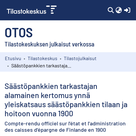
(c
OTOS
Tilastokeskuksen julkaisut verkossa
Etusivu
Tilastokeskus
Tilastojulkaisut
Kokoelmat
Säästöpankkien tarkastajan alamainen kertomus ynnä yleiskatsaus säästöpankkien tilaan ja hoitoon vuonna 1900
Selaa
Säästöpankkien tarkastajan
alamainen kertomus ynnä
yleiskatsaus säästöpankkien tilaan ja
hoitoon vuonna 1900
Compte-rendu officiel sur l'état et l'administration
des caisses d'épargne de Finlande en 1900