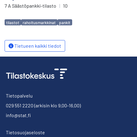
7 A Säästöpankki-tilasto
|
10
Avainsanat
tilastot
rahoitusmarkkinat
pankit
Tietueen kaikki tiedot
Tietopalvelu
029 551 2220
(arkisin klo 9.00-16.00)
info@stat.fi
Tietosuojaseloste