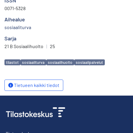
ISSN
0071-5328
Aihealue
sosiaaliturva
Sarja
21 B Sosiaalihuolto
|
25
Avainsanat
tilastot
sosiaaliturva
sosiaalihuolto
sosiaalipalvelut
Tietueen kaikki tiedot