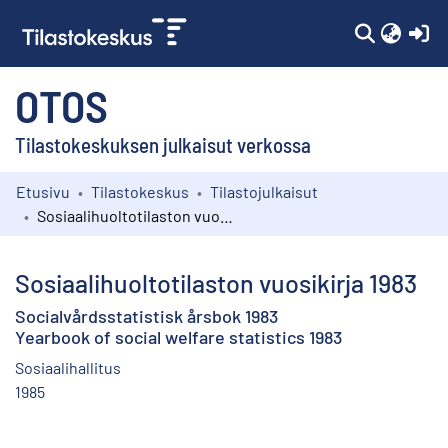
(c
OTOS
Tilastokeskuksen julkaisut verkossa
Etusivu
Tilastokeskus
Tilastojulkaisut
Kokoelmat
Sosiaalihuoltotilaston vuosikirja 1983
Selaa
Sosiaalihuoltotilaston vuosikirja 1983
Socialvårdsstatistisk årsbok 1983
Yearbook of social welfare statistics 1983
Sosiaalihallitus
1985