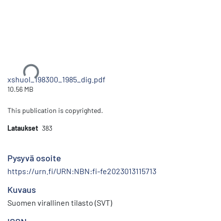
Ladataan...
xshuol_198300_1985_dig.pdf
10.56 MB
This publication is copyrighted.
Lataukset
383
Pysyvä osoite
https://urn.fi/URN:NBN:fi-fe2023013115713
Kuvaus
Suomen virallinen tilasto (SVT)