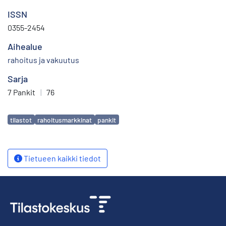
ISSN
0355-2454
Aihealue
rahoitus ja vakuutus
Sarja
7 Pankit
|
76
Avainsanat
tilastot
rahoitusmarkkinat
pankit
Tietueen kaikki tiedot