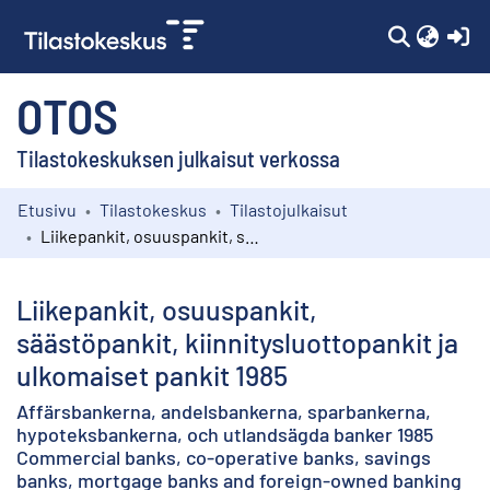
(c
OTOS
Tilastokeskuksen julkaisut verkossa
Etusivu
Tilastokeskus
Tilastojulkaisut
Kokoelmat
Liikepankit, osuuspankit, säästöpankit, kiinnitysluottopankit ja ulkomaiset pankit 1985
Selaa
Liikepankit, osuuspankit,
säästöpankit, kiinnitysluottopankit ja
ulkomaiset pankit 1985
Affärsbankerna, andelsbankerna, sparbankerna,
hypoteksbankerna, och utlandsägda banker 1985
Commercial banks, co-operative banks, savings
banks, mortgage banks and foreign-owned banking