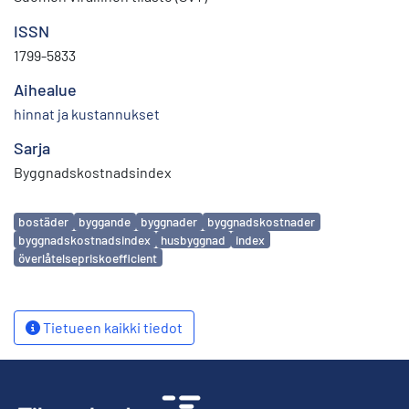
ISSN
1799-5833
Aihealue
hinnat ja kustannukset
Sarja
Byggnadskostnadsindex
Avainsanat
bostäder
byggande
byggnader
byggnadskostnader
byggnadskostnadsindex
husbyggnad
index
överlåtelsepriskoefficient
Tietueen kaikki tiedot