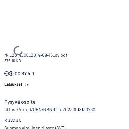
Ladataan...
rki_2014_08_2014-09-15_sv.pdf
375.16 KB
CC BY 4.0
Lataukset
39
Pysyvä osoite
https://urn.fi/URN:NBN:fi-fe20230918130760
Kuvaus
Suomen virallinen tilasto (SVT)