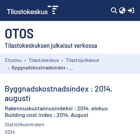
(c
OTOS
Tilastokeskuksen julkaisut verkossa
Etusivu
Tilastokeskus
Tilastojulkaisut
Kokoelmat
Byggnadskostnadsindex : 2014, augusti
Selaa
Byggnadskostnadsindex : 2014,
augusti
Rakennuskustannusindeksi : 2014, elokuu
Building cost index : 2014, August
Statistikcentralen
2014