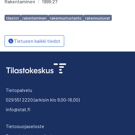
Rakentaminen
|
1999:27
Avainsanat
tilastot
rakentaminen
rakennustuotanto
rakennusluvat
Tietueen kaikki tiedot
Tietopalvelu
029 551 2220
(arkisin klo 9.00-16.00)
info@stat.fi
Tietosuojaseloste