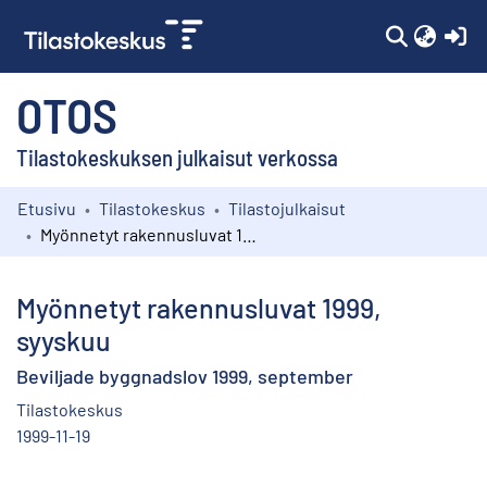
(c
OTOS
Tilastokeskuksen julkaisut verkossa
Etusivu
Tilastokeskus
Tilastojulkaisut
Kokoelmat
Myönnetyt rakennusluvat 1999, syyskuu
Selaa
Myönnetyt rakennusluvat 1999,
syyskuu
Beviljade byggnadslov 1999, september
Tilastokeskus
1999-11-19