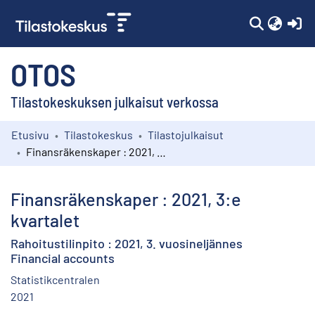
(c
OTOS
Tilastokeskuksen julkaisut verkossa
Etusivu
Tilastokeskus
Tilastojulkaisut
Kokoelmat
Finansräkenskaper : 2021, 3:e kvartalet
Selaa
Finansräkenskaper : 2021, 3:e
kvartalet
Rahoitustilinpito : 2021, 3. vuosineljännes
Financial accounts
Statistikcentralen
2021