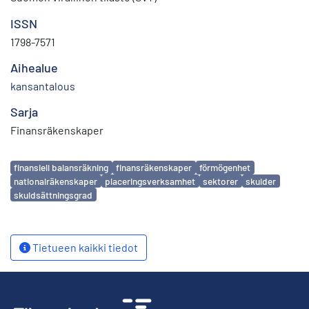
ISSN
1798-7571
Aihealue
kansantalous
Sarja
Finansräkenskaper
Avainsanat
finansiell balansräkning
finansräkenskaper
förmögenhet
nationalräkenskaper
placeringsverksamhet
sektorer
skulder
skuldsättningsgrad
Tietueen kaikki tiedot