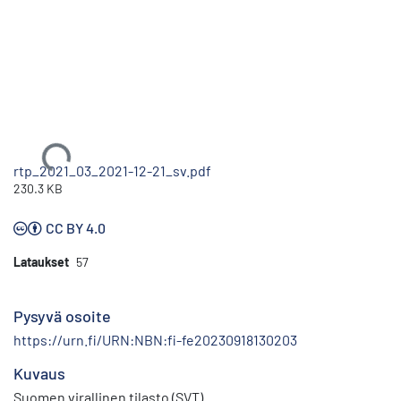
Ladataan...
rtp_2021_03_2021-12-21_sv.pdf
230.3 KB
CC BY 4.0
Lataukset
57
Pysyvä osoite
https://urn.fi/URN:NBN:fi-fe20230918130203
Kuvaus
Suomen virallinen tilasto (SVT)