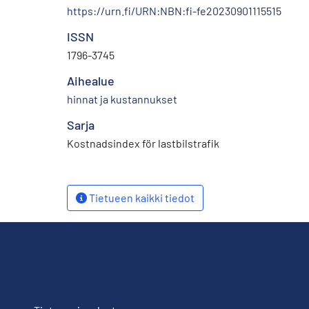
https://urn.fi/URN:NBN:fi-fe20230901115515
ISSN
1796-3745
Aihealue
hinnat ja kustannukset
Sarja
Kostnadsindex för lastbilstrafik
Tietueen kaikki tiedot