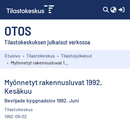
(c
OTOS
Tilastokeskuksen julkaisut verkossa
Etusivu
Tilastokeskus
Tilastojulkaisut
Kokoelmat
Myönnetyt rakennusluvat 1992, Kesäkuu
Selaa
Myönnetyt rakennusluvat 1992,
Kesäkuu
Beviljade byggnadslov 1992, Juni
Tilastokeskus
1992-09-02