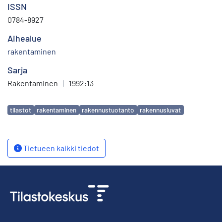
ISSN
0784-8927
Aihealue
rakentaminen
Sarja
Rakentaminen
|
1992:13
Avainsanat
tilastot
rakentaminen
rakennustuotanto
rakennusluvat
Tietueen kaikki tiedot