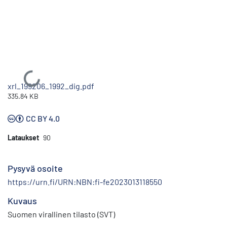
Ladataan...
xrl_199206_1992_dig.pdf
335.84 KB
CC BY 4.0
Lataukset
90
Pysyvä osoite
https://urn.fi/URN:NBN:fi-fe2023013118550
Kuvaus
Suomen virallinen tilasto (SVT)