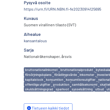
Pysyvä osoite
https://urn.fi/URN:NBN:fi-fe20230914125695
Kuvaus
Suomen virallinen tilasto (SVT)
Aihealue
kansantalous
Sarja
Nationalräkenskaper, årsvis
Avainsanat
bruttonationalinkomst
bruttonationalprodukt
bytesbal
försörjningsbalans
förädlingsvärde
inkomster
invester
kapitalstock
konsumtion
konsumtionsutgifter
nationa
offentliga utgifter
produktion
samhällsekonomi
skatte
skuldsättningsgrad
sparkvot
sysselsättning
utbud
ut
Tietueen kaikki tiedot