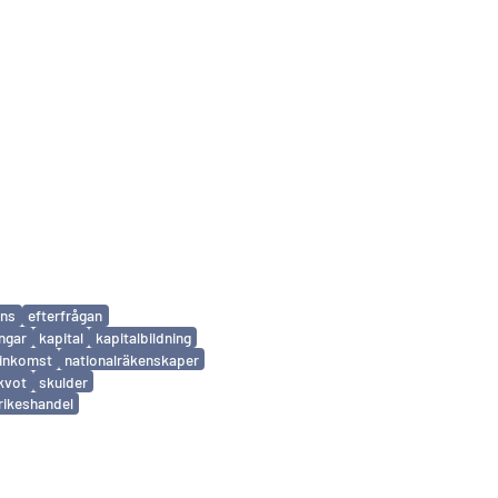
ans
efterfrågan
ingar
kapital
kapitalbildning
linkomst
nationalräkenskaper
kvot
skulder
rikeshandel