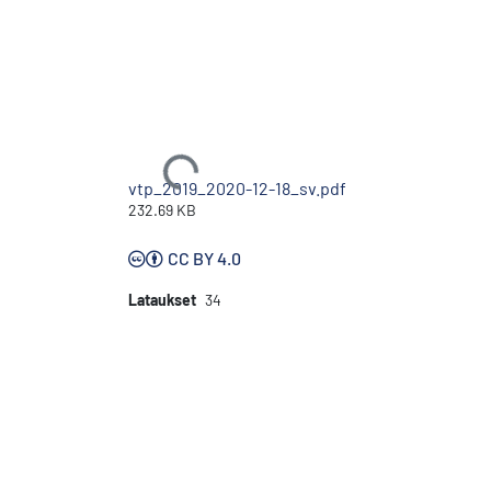
Ladataan...
vtp_2019_2020-12-18_sv.pdf
232.69 KB
CC BY 4.0
Lataukset
34