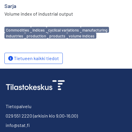
Sarja
Volume index of industrial output
Avainsanat
Commodities
indices
cyclical variations
manufacturing
industries
production
products
volume indices
Tietueen kaikki tiedot
Tietopalvelu
029 551 2220
(arkisin klo 9.00-16.00)
info@stat.fi