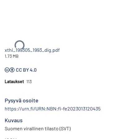
Ladataan...
xthi_199305_1993_dig.pdf
1.73 MB
CC BY 4.0
Lataukset
113
Pysyvä osoite
https://urn.fi/URN:NBN:fi-fe2023013120435
Kuvaus
Suomen virallinen tilasto (SVT)