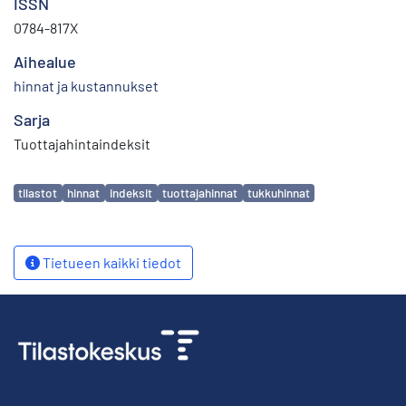
ISSN
0784-817X
Aihealue
hinnat ja kustannukset
Sarja
Tuottajahintaindeksit
Avainsanat
tilastot
hinnat
indeksit
tuottajahinnat
tukkuhinnat
Tietueen kaikki tiedot