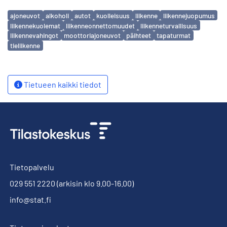
Avainsanat
ajoneuvot
alkoholi
autot
kuolleisuus
liikenne
liikennejuopumus
liikennekuolemat
liikenneonnettomuudet
liikenneturvallisuus
liikennevahingot
moottoriajoneuvot
päihteet
tapaturmat
tieliikenne
Tietueen kaikki tiedot
Tietopalvelu
029 551 2220
(arkisin klo 9.00-16.00)
info@stat.fi