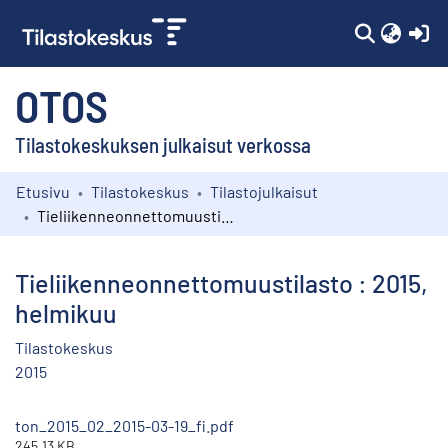
(c
OTOS
Tilastokeskuksen julkaisut verkossa
Etusivu
Tilastokeskus
Tilastojulkaisut
Kokoelmat
Tieliikenneonnettomuustilasto : 2015, helmikuu
Selaa
Tieliikenneonnettomuustilasto : 2015,
helmikuu
Tilastokeskus
2015
ton_2015_02_2015-03-19_fi.pdf
245.13 KB