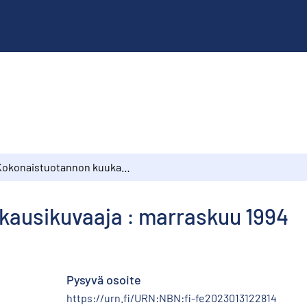
Kokonaistuotannon kuukausikuvaaja : marraskuu 1994
ausikuvaaja : marraskuu 1994
Pysyvä osoite
https://urn.fi/URN:NBN:fi-fe2023013122814