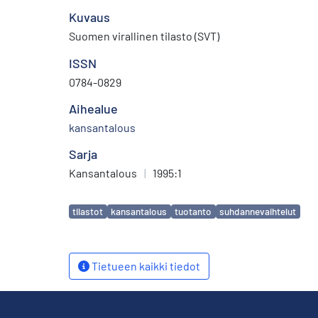
Kuvaus
Suomen virallinen tilasto (SVT)
ISSN
0784-0829
Aihealue
kansantalous
Sarja
Kansantalous
|
1995:1
Avainsanat
tilastot
kansantalous
tuotanto
suhdannevaihtelut
Tietueen kaikki tiedot