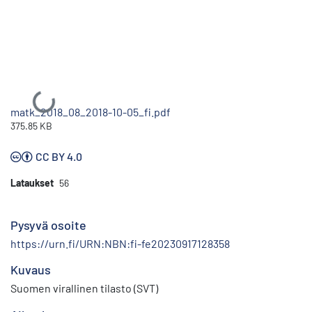
Ladataan...
matk_2018_08_2018-10-05_fi.pdf
375.85 KB
CC BY 4.0
Lataukset
56
Pysyvä osoite
https://urn.fi/URN:NBN:fi-fe20230917128358
Kuvaus
Suomen virallinen tilasto (SVT)