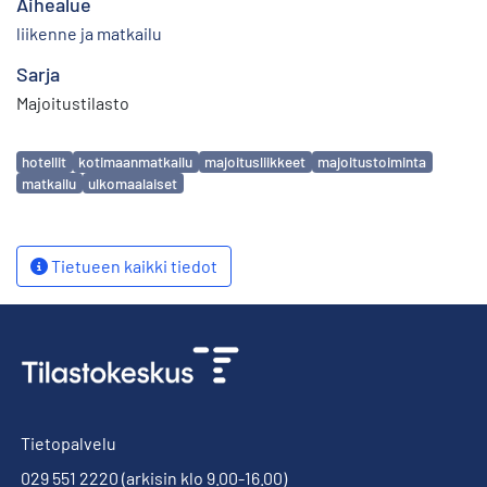
Aihealue
liikenne ja matkailu
Sarja
Majoitustilasto
Avainsanat
hotellit
kotimaanmatkailu
majoitusliikkeet
majoitustoiminta
matkailu
ulkomaalaiset
Tietueen kaikki tiedot
Tietopalvelu
029 551 2220
(arkisin klo 9.00-16.00)