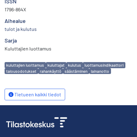
ISSN
1796-864X
Aihealue
tulot ja kulutus
Sarja
Kuluttajien luottamus
Avainsanat
kuluttajien luottamus
kuluttajat
kulutus
luottamusindikaattori
talousodotukset
rahankäyttö
säästäminen
lainanotto
Tietueen kaikki tiedot