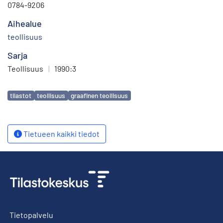
0784-9206
Aihealue
teollisuus
Sarja
Teollisuus
|
1990:3
Avainsanat
tilastot
teollisuus
graafinen teollisuus
Tietueen kaikki tiedot
Tietopalvelu