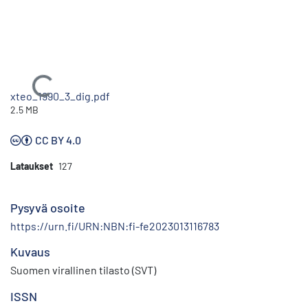
Ladataan...
xteo_1990_3_dig.pdf
2.5 MB
CC BY 4.0
Lataukset
127
Pysyvä osoite
https://urn.fi/URN:NBN:fi-fe2023013116783
Kuvaus
Suomen virallinen tilasto (SVT)
ISSN