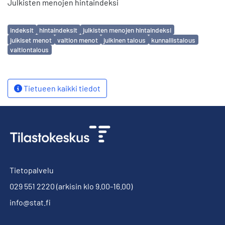
Julkisten menojen hintaindeksi
Avainsanat
indeksit
hintaindeksit
julkisten menojen hintaindeksi
julkiset menot
valtion menot
julkinen talous
kunnallistalous
valtiontalous
Tietueen kaikki tiedot
Tietopalvelu
029 551 2220
(arkisin klo 9.00-16.00)
info@stat.fi