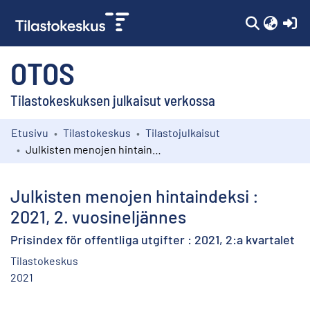
(c
OTOS
Tilastokeskuksen julkaisut verkossa
Etusivu
Tilastokeskus
Tilastojulkaisut
Kokoelmat
Julkisten menojen hintaindeksi : 2021, 2. vuosineljännes
Selaa
Julkisten menojen hintaindeksi :
2021, 2. vuosineljännes
Prisindex för offentliga utgifter : 2021, 2:a kvartalet
Tilastokeskus
2021