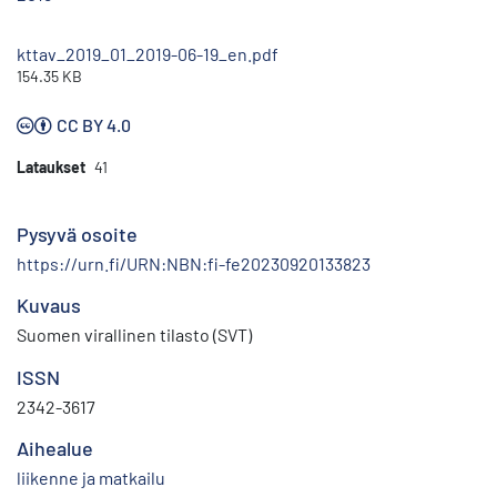
kttav_2019_01_2019-06-19_en.pdf
154.35 KB
CC BY 4.0
Lataukset
41
Pysyvä osoite
https://urn.fi/URN:NBN:fi-fe20230920133823
Kuvaus
Suomen virallinen tilasto (SVT)
ISSN
2342-3617
Aihealue
liikenne ja matkailu