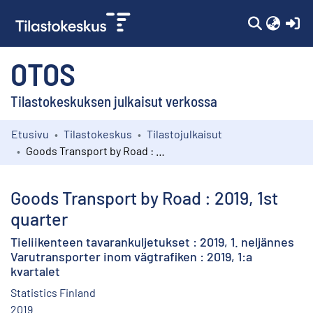
(c
OTOS
Tilastokeskuksen julkaisut verkossa
Etusivu
Tilastokeskus
Tilastojulkaisut
Kokoelmat
Goods Transport by Road : 2019, 1st quarter
Selaa
Goods Transport by Road : 2019, 1st
quarter
Tieliikenteen tavarankuljetukset : 2019, 1. neljännes
Varutransporter inom vägtrafiken : 2019, 1:a
kvartalet
Statistics Finland
2019