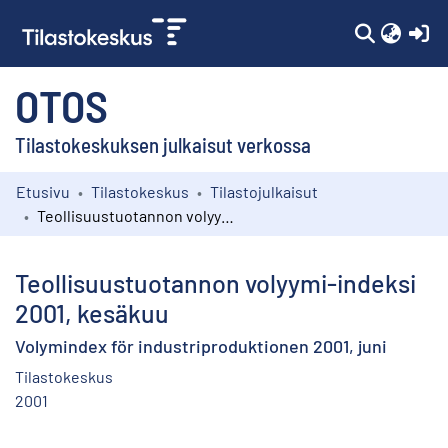
(c
OTOS
Tilastokeskuksen julkaisut verkossa
Etusivu
Tilastokeskus
Tilastojulkaisut
Kokoelmat
Teollisuustuotannon volyymi-indeksi 2001, kesäkuu
Selaa
Teollisuustuotannon volyymi-indeksi
2001, kesäkuu
Volymindex för industriproduktionen 2001, juni
Tilastokeskus
2001