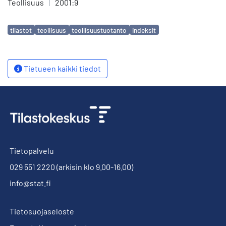
Teollisuus
|
2001:9
Avainsanat
tilastot
teollisuus
teollisuustuotanto
indeksit
Tietueen kaikki tiedot
Tietopalvelu
029 551 2220
(arkisin klo 9.00-16.00)
info@stat.fi
Tietosuojaseloste