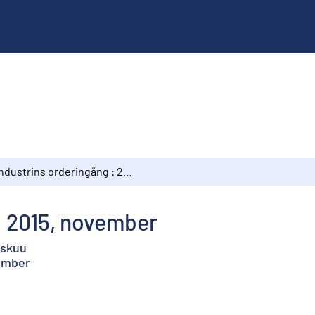
Industrins orderingång : 2015, november
: 2015, november
askuu
vember