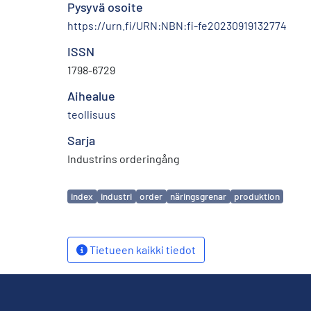
Pysyvä osoite
https://urn.fi/URN:NBN:fi-fe20230919132774
ISSN
1798-6729
Aihealue
teollisuus
Sarja
Industrins orderingång
Avainsanat
index
industri
order
näringsgrenar
produktion
Tietueen kaikki tiedot