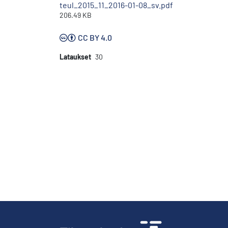
teul_2015_11_2016-01-08_sv.pdf
206.49 KB
CC BY 4.0
Lataukset
30