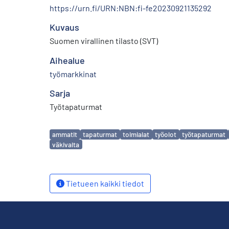
https://urn.fi/URN:NBN:fi-fe20230921135292
Kuvaus
Suomen virallinen tilasto (SVT)
Aihealue
työmarkkinat
Sarja
Työtapaturmat
Avainsanat
ammatit
tapaturmat
toimialat
työolot
työtapaturmat
väkivalta
Tietueen kaikki tiedot