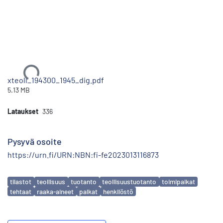
Ladataan...
xteoll_194300_1945_dig.pdf
5.13 MB
Lataukset
336
Pysyvä osoite
https://urn.fi/URN:NBN:fi-fe2023013116873
Avainsanat
tilastot
teollisuus
tuotanto
teollisuustuotanto
toimipaikat
tehtaat
raaka-aineet
palkat
henkilöstö