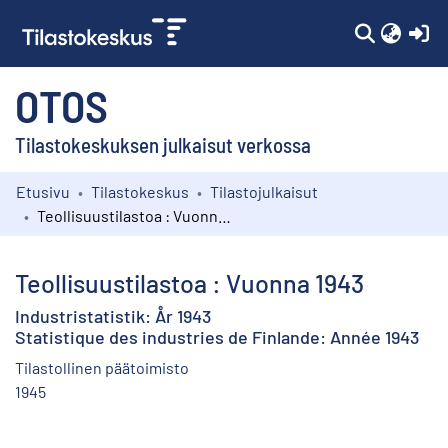
(c
OTOS
Tilastokeskuksen julkaisut verkossa
Etusivu
Tilastokeskus
Tilastojulkaisut
Kokoelmat
Teollisuustilastoa : Vuonna 1943
Selaa
Teollisuustilastoa : Vuonna 1943
Industristatistik: År 1943
Statistique des industries de Finlande: Année 1943
Tilastollinen päätoimisto
1945