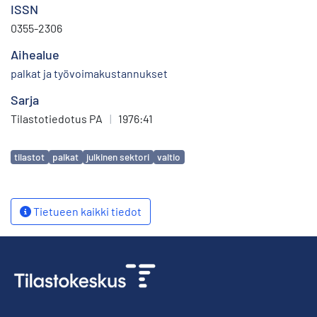
ISSN
0355-2306
Aihealue
palkat ja työvoimakustannukset
Sarja
Tilastotiedotus PA
|
1976:41
Avainsanat
tilastot
palkat
julkinen sektori
valtio
Tietueen kaikki tiedot