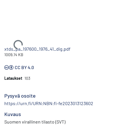
Ladataan...
xtds_pa_197600_1976_41_dig.pdf
1009.14 KB
CC BY 4.0
Lataukset
103
Pysyvä osoite
https://urn.fi/URN:NBN:fi-fe2023013123602
Kuvaus
Suomen virallinen tilasto (SVT)