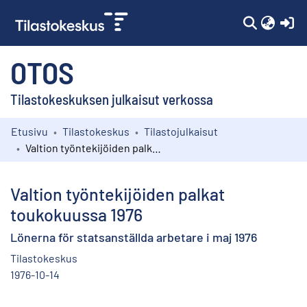
(c
OTOS
Tilastokeskuksen julkaisut verkossa
Etusivu
Tilastokeskus
Tilastojulkaisut
Kokoelmat
Valtion työntekijöiden palkat toukokuussa 1976
Selaa
Valtion työntekijöiden palkat
toukokuussa 1976
Lönerna för statsanställda arbetare i maj 1976
Tilastokeskus
1976-10-14