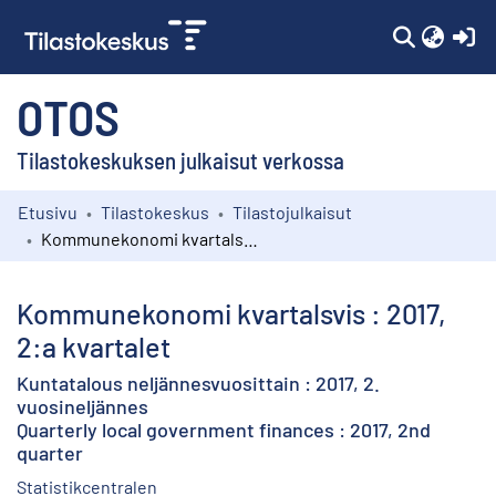
(c
OTOS
Tilastokeskuksen julkaisut verkossa
Etusivu
Tilastokeskus
Tilastojulkaisut
Kokoelmat
Kommunekonomi kvartalsvis : 2017, 2:a kvartalet
Selaa
Kommunekonomi kvartalsvis : 2017,
2:a kvartalet
Kuntatalous neljännesvuosittain : 2017, 2.
vuosineljännes
Quarterly local government finances : 2017, 2nd
quarter
Statistikcentralen