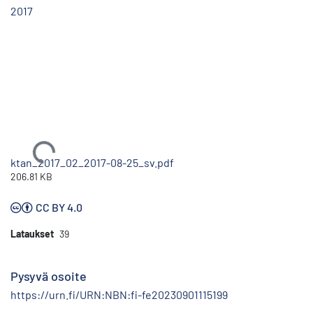
2017
Ladataan...
ktan_2017_02_2017-08-25_sv.pdf
206.81 KB
CC BY 4.0
Lataukset
39
Pysyvä osoite
https://urn.fi/URN:NBN:fi-fe20230901115199