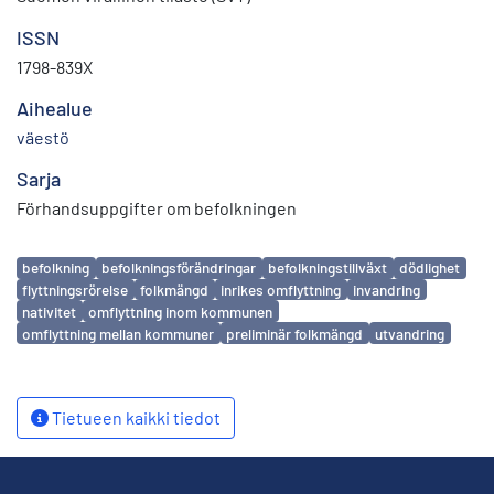
ISSN
1798-839X
Aihealue
väestö
Sarja
Förhandsuppgifter om befolkningen
Avainsanat
befolkning
befolkningsförändringar
befolkningstillväxt
dödlighet
flyttningsrörelse
folkmängd
inrikes omflyttning
invandring
nativitet
omflyttning inom kommunen
omflyttning mellan kommuner
preliminär folkmängd
utvandring
Tietueen kaikki tiedot