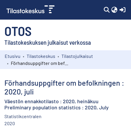
(c
OTOS
Tilastokeskuksen julkaisut verkossa
Etusivu
Tilastokeskus
Tilastojulkaisut
Kokoelmat
Förhandsuppgifter om befolkningen : 2020, juli
Selaa
Förhandsuppgifter om befolkningen :
2020, juli
Väestön ennakkotilasto : 2020, heinäkuu
Preliminary population statistics : 2020, July
Statistikcentralen
2020