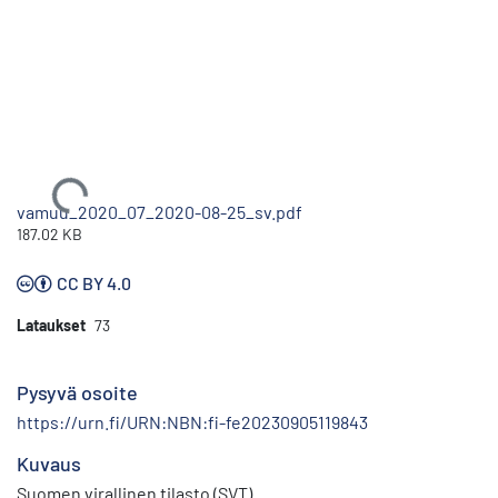
Ladataan...
vamuu_2020_07_2020-08-25_sv.pdf
187.02 KB
CC BY 4.0
Lataukset
73
Pysyvä osoite
https://urn.fi/URN:NBN:fi-fe20230905119843
Kuvaus
Suomen virallinen tilasto (SVT)