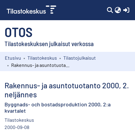
(c
OTOS
Tilastokeskuksen julkaisut verkossa
Etusivu
Tilastokeskus
Tilastojulkaisut
Kokoelmat
Rakennus- ja asuntotuotanto 2000, 2. neljännes
Selaa
Rakennus- ja asuntotuotanto 2000, 2.
neljännes
Byggnads- och bostadsproduktion 2000, 2:a
kvartalet
Tilastokeskus
2000-09-08