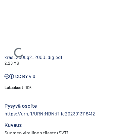
Ladataan...
xras_2000q2_2000_dig.pdf
2.28 MB
CC BY 4.0
Lataukset
106
Pysyvä osoite
https://urn.fi/URN:NBN:fi-fe2023013118412
Kuvaus
Suomen virallinen tilasto (SVT)