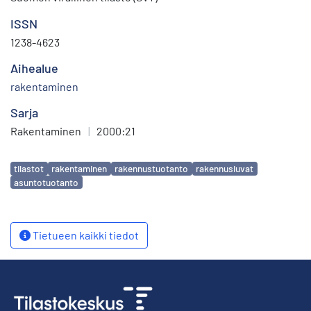
ISSN
1238-4623
Aihealue
rakentaminen
Sarja
Rakentaminen
|
2000:21
Avainsanat
tilastot
rakentaminen
rakennustuotanto
rakennusluvat
asuntotuotanto
Tietueen kaikki tiedot