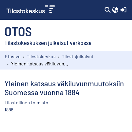
(c
OTOS
Tilastokeskuksen julkaisut verkossa
Etusivu
Tilastokeskus
Tilastojulkaisut
Kokoelmat
Yleinen katsaus väkiluvunmuutoksiin Suomessa vuonna 1884
Selaa
Yleinen katsaus väkiluvunmuutoksiin
Suomessa vuonna 1884
Tilastollinen toimisto
1886