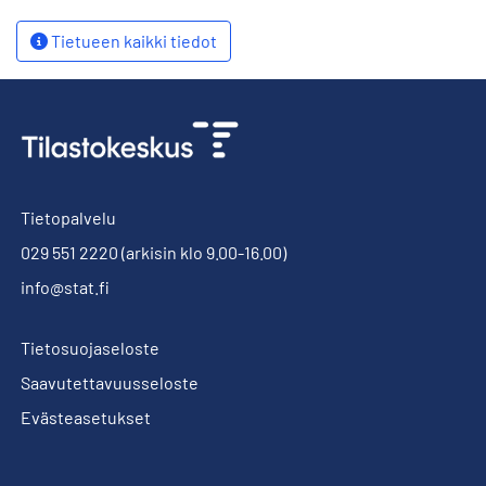
Tietueen kaikki tiedot
Tietopalvelu
029 551 2220
(arkisin klo 9.00-16.00)
info@stat.fi
Tietosuojaseloste
Saavutettavuusseloste
Evästeasetukset