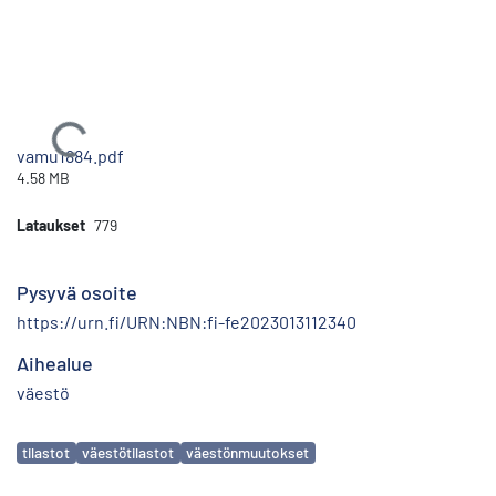
Ladataan...
vamu1884.pdf
4.58 MB
Lataukset
779
Pysyvä osoite
https://urn.fi/URN:NBN:fi-fe2023013112340
Aihealue
väestö
Avainsanat
tilastot
väestötilastot
väestönmuutokset