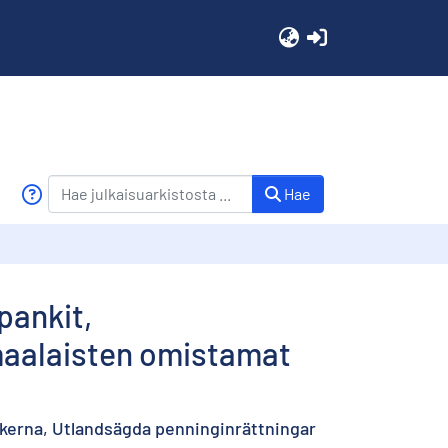
(current)
Hae
pankit,
omaalaisten omistamat
kerna, Utlandsägda penninginrättningar