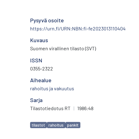
Pysyvä osoite
https://urn.fi/URN:NBN:fi-fe2023013110404
Kuvaus
Suomen virallinen tilasto (SVT)
ISSN
0355-2322
Aihealue
rahoitus ja vakuutus
Sarja
Tilastotiedotus RT
|
1986:48
Avainsanat
tilastot
rahoitus
pankit