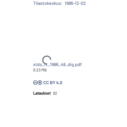
Tilastokeskus
1986-12-02
Ladataan...
xtds_rt_1986_48_dig.pdf
9.23 MB
CC BY 4.0
Lataukset
92