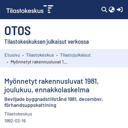
(c
OTOS
Tilastokeskuksen julkaisut verkossa
Etusivu
Tilastokeskus
Tilastojulkaisut
Kokoelmat
Myönnetyt rakennusluvat 1981, joulukuu, ennakkolaskelma
Selaa
Myönnetyt rakennusluvat 1981,
joulukuu, ennakkolaskelma
Beviljade byggnadstillstånd 1981, december,
förhandsuppskattining
Tilastokeskus
1982-02-16