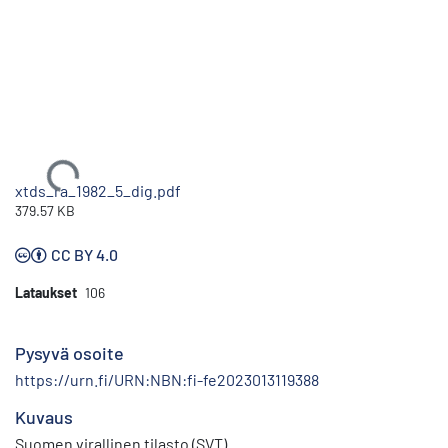
Ladataan...
xtds_ra_1982_5_dig.pdf
379.57 KB
CC BY 4.0
Lataukset
106
Pysyvä osoite
https://urn.fi/URN:NBN:fi-fe2023013119388
Kuvaus
Suomen virallinen tilasto (SVT)