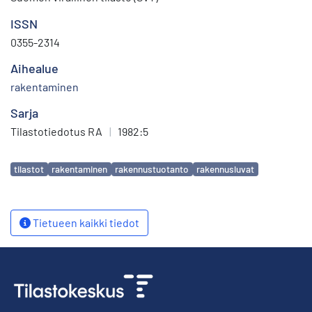
ISSN
0355-2314
Aihealue
rakentaminen
Sarja
Tilastotiedotus RA
|
1982:5
Avainsanat
tilastot
rakentaminen
rakennustuotanto
rakennusluvat
Tietueen kaikki tiedot