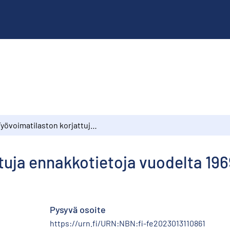
Työvoimatilaston korjattuja ennakkotietoja vuodelta 1969
tuja ennakkotietoja vuodelta 196
Pysyvä osoite
https://urn.fi/URN:NBN:fi-fe2023013110861