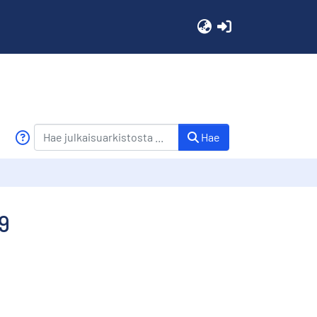
(current)
Hae
9