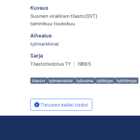
Kuvaus
Suomen virallinen tilasto (SVT)
tammikuu-toukokuu
Aihealue
työmarkkinat
Sarja
Tilastotiedotus TY
|
1969:5
Avainsanat
tilastot
työmarkkinat
työvoima
työllisyys
työttömyys
Tietueen kaikki tiedot