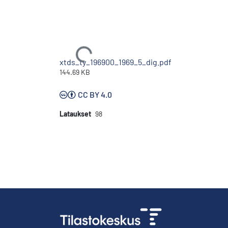
Ladataan...
xtds_ty_196900_1969_5_dig.pdf
144.69 KB
CC BY 4.0
Lataukset
98