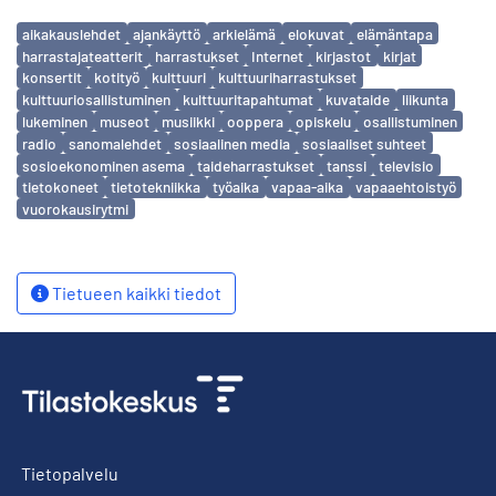
Avainsanat
aikakauslehdet
ajankäyttö
arkielämä
elokuvat
elämäntapa
harrastajateatterit
harrastukset
Internet
kirjastot
kirjat
konsertit
kotityö
kulttuuri
kulttuuriharrastukset
kulttuuriosallistuminen
kulttuuritapahtumat
kuvataide
liikunta
lukeminen
museot
musiikki
ooppera
opiskelu
osallistuminen
radio
sanomalehdet
sosiaalinen media
sosiaaliset suhteet
sosioekonominen asema
taideharrastukset
tanssi
televisio
tietokoneet
tietotekniikka
työaika
vapaa-aika
vapaaehtoistyö
vuorokausirytmi
Tietueen kaikki tiedot
Tietopalvelu