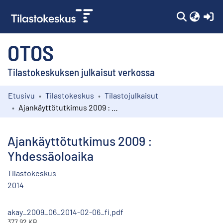
(c
OTOS
Tilastokeskuksen julkaisut verkossa
Etusivu
Tilastokeskus
Tilastojulkaisut
Kokoelmat
Ajankäyttötutkimus 2009 : Yhdessäoloaika
Selaa
Ajankäyttötutkimus 2009 :
Yhdessäoloaika
Tilastokeskus
2014
akay_2009_06_2014-02-06_fi.pdf
377.92 KB