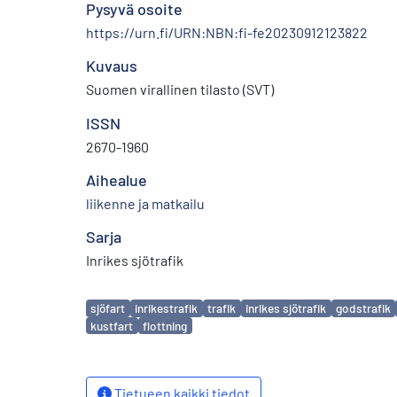
Pysyvä osoite
https://urn.fi/URN:NBN:fi-fe20230912123822
Kuvaus
Suomen virallinen tilasto (SVT)
ISSN
2670-1960
Aihealue
liikenne ja matkailu
Sarja
Inrikes sjötrafik
Avainsanat
sjöfart
inrikestrafik
trafik
inrikes sjötrafik
godstrafik
kustfart
flottning
Tietueen kaikki tiedot