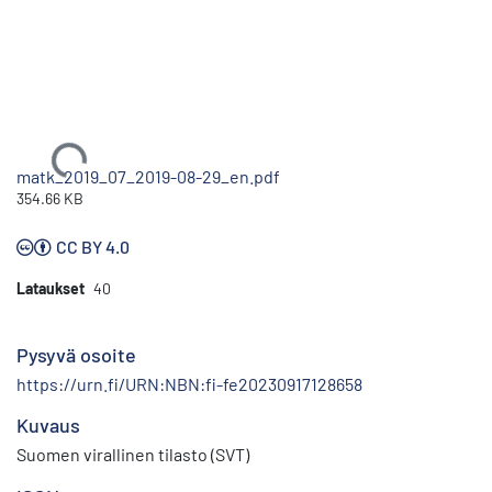
Ladataan...
matk_2019_07_2019-08-29_en.pdf
354.66 KB
CC BY 4.0
Lataukset
40
Pysyvä osoite
https://urn.fi/URN:NBN:fi-fe20230917128658
Kuvaus
Suomen virallinen tilasto (SVT)