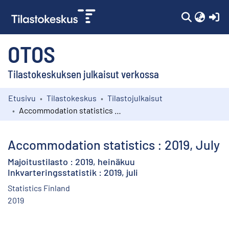
(c
OTOS
Tilastokeskuksen julkaisut verkossa
Etusivu
Tilastokeskus
Tilastojulkaisut
Kokoelmat
Accommodation statistics : 2019, July
Selaa
Accommodation statistics : 2019, July
Majoitustilasto : 2019, heinäkuu
Inkvarteringsstatistik : 2019, juli
Statistics Finland
2019