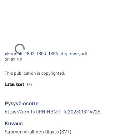
Ladataan...
xkansak_1892-1893_1894_dig_swe.pdf
20.82 MB
This publication is copyrighted.
Lataukset
177
Pysyvä osoite
https://urn.fi/URN:NBN:fi-fe2023013114725
Kuvaus
Suomen virallinen tilasto (SVT)