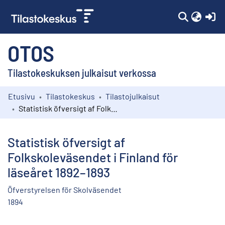
(c
OTOS
Tilastokeskuksen julkaisut verkossa
Etusivu
Tilastokeskus
Tilastojulkaisut
Kokoelmat
Statistisk öfversigt af Folkskoleväsendet i Finland för läseåret 1892–1893
Selaa
Statistisk öfversigt af
Folkskoleväsendet i Finland för
läseåret 1892–1893
Öfverstyrelsen för Skolväsendet
1894