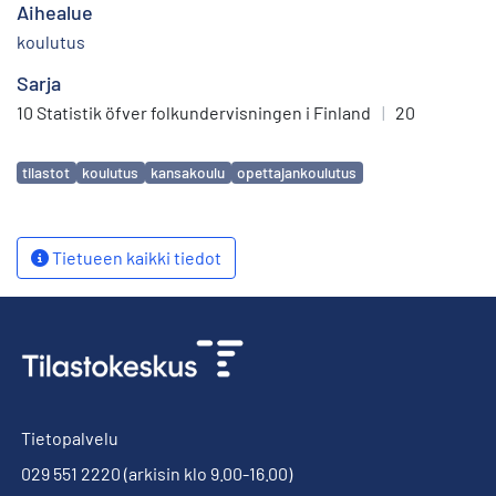
Aihealue
koulutus
Sarja
10 Statistik öfver folkundervisningen i Finland
|
20
Avainsanat
tilastot
koulutus
kansakoulu
opettajankoulutus
Tietueen kaikki tiedot
Tietopalvelu
029 551 2220
(arkisin klo 9.00-16.00)