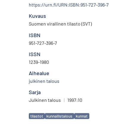
https://urn.fi/URN:ISBN:951-727-396-7
Kuvaus
Suomen virallinen tilasto (SVT)
ISBN
951-727-396-7
ISSN
1239-1980
Aihealue
julkinen talous
Sarja
Julkinen talous
|
1997:10
Avainsanat
tilastot
kunnallistalous
kunnat