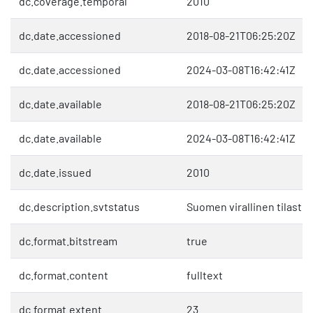
dc.coverage.temporal
2010
dc.date.accessioned
2018-08-21T06:25:20Z
dc.date.accessioned
2024-03-08T16:42:41Z
dc.date.available
2018-08-21T06:25:20Z
dc.date.available
2024-03-08T16:42:41Z
dc.date.issued
2010
dc.description.svtstatus
Suomen virallinen tilasto 
dc.format.bitstream
true
dc.format.content
fulltext
dc.format.extent
23