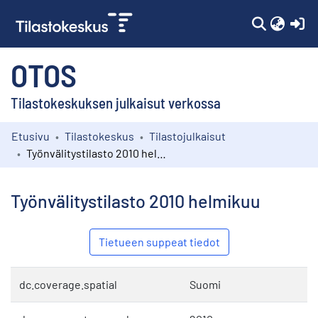
(c
OTOS
Tilastokeskuksen julkaisut verkossa
Etusivu
Tilastokeskus
Tilastojulkaisut
Kokoelmat
Työnvälitystilasto 2010 helmikuu
Selaa
Työnvälitystilasto 2010 helmikuu
Tietueen suppeat tiedot
dc.coverage.spatial
Suomi