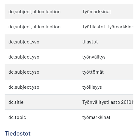
dc.subject.oldcollection
Työmarkkinat
dc.subject.oldcollection
Työtilastot, työmarkkinat 
dc.subject.yso
tilastot
dc.subject.yso
työnvälitys
dc.subject.yso
työttömät
dc.subject.yso
työllisyys
dc.title
Työnvälitystilasto 2010 h
dc.topic
työmarkkinat
Tiedostot