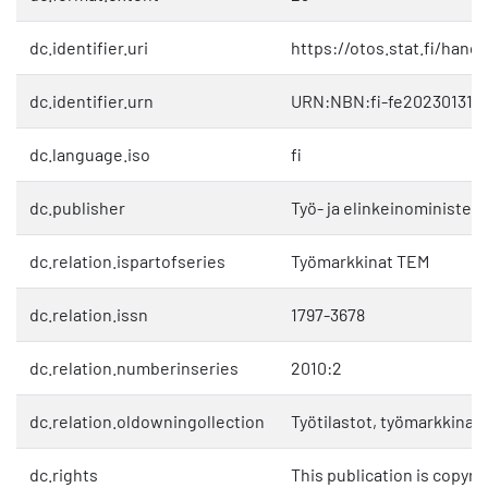
dc.identifier.uri
https://otos.stat.fi/hand
dc.identifier.urn
URN:NBN:fi-fe202301311
dc.language.iso
fi
dc.publisher
Työ- ja elinkeinoministeri
dc.relation.ispartofseries
Työmarkkinat TEM
dc.relation.issn
1797-3678
dc.relation.numberinseries
2010:2
dc.relation.oldowningollection
Työtilastot, työmarkkinat 
dc.rights
This publication is copyri