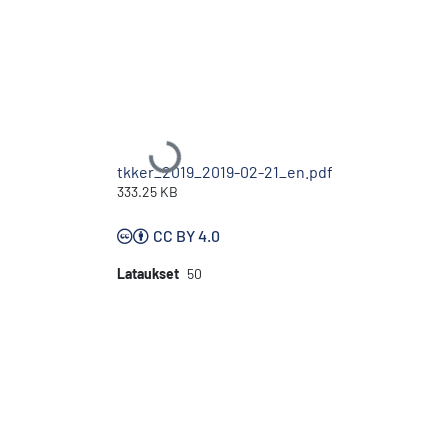
Ladataan...
tkker_2019_2019-02-21_en.pdf
333.25 KB
CC BY 4.0
Lataukset
50