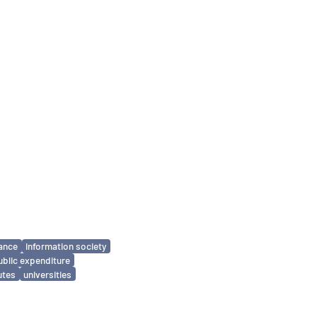
ance
information society
ublic expenditure
utes
universities