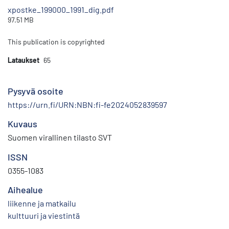
xpostke_199000_1991_dig.pdf
97.51 MB
This publication is copyrighted
Lataukset
65
Pysyvä osoite
https://urn.fi/URN:NBN:fi-fe2024052839597
Kuvaus
Suomen virallinen tilasto SVT
ISSN
0355-1083
Aihealue
liikenne ja matkailu
kulttuuri ja viestintä