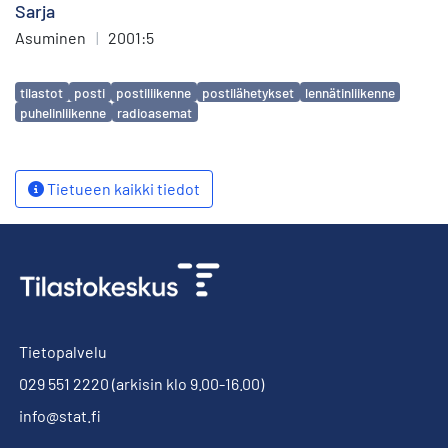
Sarja
Asuminen
|
2001:5
Avainsanat
tilastot
posti
postiliikenne
postilähetykset
lennätinliikenne
puhelinliikenne
radioasemat
Tietueen kaikki tiedot
Tietopalvelu
029 551 2220
(arkisin klo 9.00-16.00)
info@stat.fi