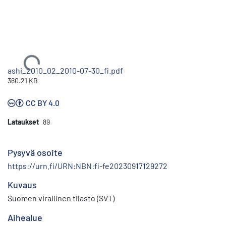
Ladataan...
ashi_2010_02_2010-07-30_fi.pdf
360.21 KB
CC BY 4.0
Lataukset
89
Pysyvä osoite
https://urn.fi/URN:NBN:fi-fe20230917129272
Kuvaus
Suomen virallinen tilasto (SVT)
Aihealue