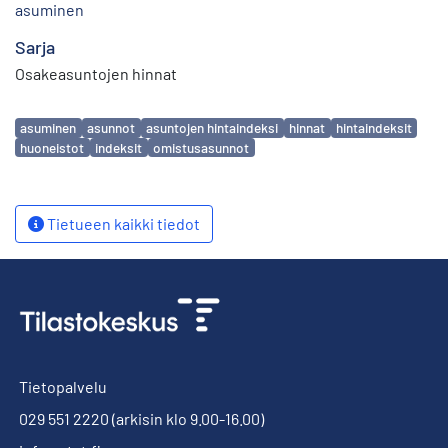
asuminen
Sarja
Osakeasuntojen hinnat
Avainsanat
asuminen
asunnot
asuntojen hintaindeksi
hinnat
hintaindeksit
huoneistot
indeksit
omistusasunnot
Tietueen kaikki tiedot
Tietopalvelu
029 551 2220
(arkisin klo 9.00-16.00)