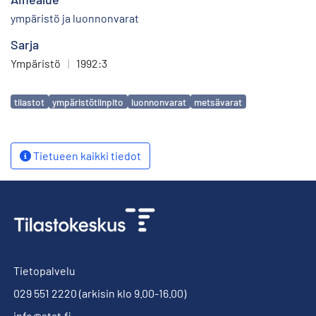
ympäristö ja luonnonvarat
Sarja
Ympäristö
|
1992:3
Avainsanat
tilastot
ympäristötilnpito
luonnonvarat
metsävarat
Tietueen kaikki tiedot
Tietopalvelu
029 551 2220
(arkisin klo 9.00-16.00)
info@stat.fi